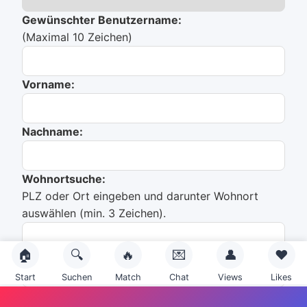
Gewünschter Benutzername:
(Maximal 10 Zeichen)
Vorname:
Nachname:
Wohnortsuche:
PLZ oder Ort eingeben und darunter Wohnort
auswählen (min. 3 Zeichen).
🏠
🔍
🔥
💌
👤
❤️
Du hast noch nichts ausgewählt!
Start
Suchen
Match
Chat
Views
Likes
Emailadresse: