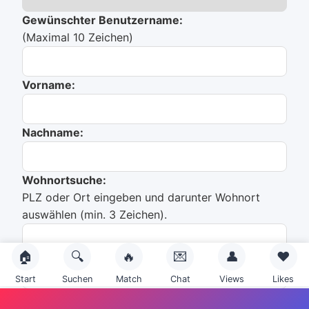
Gewünschter Benutzername:
(Maximal 10 Zeichen)
Vorname:
Nachname:
Wohnortsuche:
PLZ oder Ort eingeben und darunter Wohnort
auswählen (min. 3 Zeichen).
🏠
🔍
🔥
💌
👤
❤️
Du hast noch nichts ausgewählt!
Start
Suchen
Match
Chat
Views
Likes
Emailadresse: