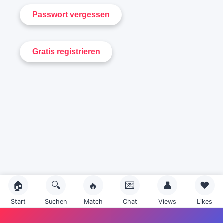
🏠
🔍
🔥
💌
👤
❤️
Start
Suchen
Match
Chat
Views
Likes