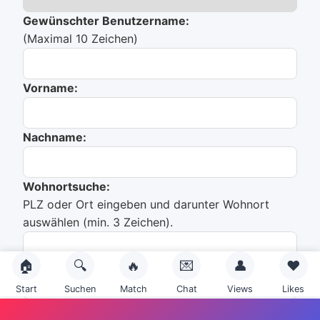
Gewünschter Benutzername:
(Maximal 10 Zeichen)
Vorname:
Nachname:
Wohnortsuche:
PLZ oder Ort eingeben und darunter Wohnort
auswählen (min. 3 Zeichen).
🏠
🔍
🔥
💌
👤
❤️
Du hast noch nichts ausgewählt!
Start
Suchen
Match
Chat
Views
Likes
Emailadresse: