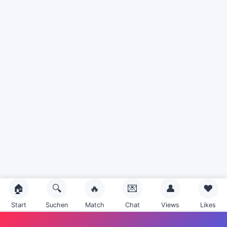
🏠
🔍
🔥
💌
👤
❤️
Start
Suchen
Match
Chat
Views
Likes