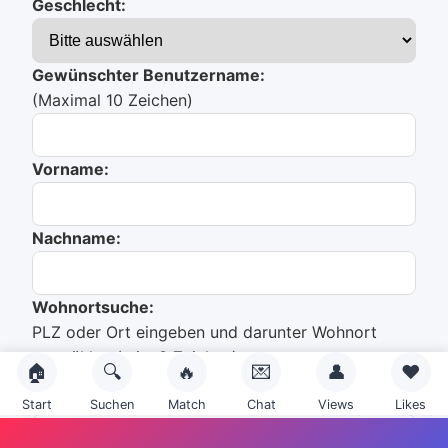
Geschlecht:
Gewünschter Benutzername:
(Maximal 10 Zeichen)
Vorname:
Nachname:
Wohnortsuche:
PLZ oder Ort eingeben und darunter Wohnort
auswählen (min. 3 Zeichen).
🏠
🔍
🔥
💌
👤
❤️
Start
Suchen
Match
Chat
Views
Likes
Du hast noch nichts ausgewählt!