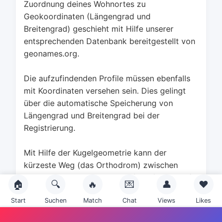
Zuordnung deines Wohnortes zu
Geokoordinaten (Längengrad und
Breitengrad) geschieht mit Hilfe unserer
entsprechenden Datenbank bereitgestellt von
geonames.org.
Die aufzufindenden Profile müssen ebenfalls
mit Koordinaten versehen sein. Dies gelingt
über die automatische Speicherung von
Längengrad und Breitengrad bei der
Registrierung.
Mit Hilfe der Kugelgeometrie kann der
kürzeste Weg (das Orthodrom) zwischen
deinem Wohnort und dem aufgerufenen Profil
🏠
🔍
🔥
💌
👤
❤️
berechnet werden. Anhand der ermittelten
Start
Suchen
Match
Chat
Views
Likes
Entfernungen kann dann entsprechend deiner
Wünsche gefiltert und sortiert werden.